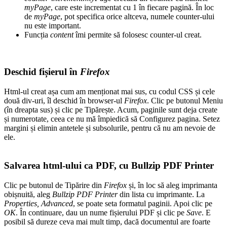
myPage
, care este incrementat cu 1 în fiecare pagină. În loc
de
myPage
, pot specifica orice altceva, numele counter-ului
nu este important.
Funcția
content
îmi permite să folosesc counter-ul creat.
Deschid fișierul în
Firefox
Html-ul creat așa cum am menționat mai sus, cu codul CSS și cele
două div-uri, îl deschid în browser-ul
Firefox
. Clic pe butonul Meniu
(în dreapta sus) și clic pe Tipărește. Acum, paginile sunt deja create
și numerotate, ceea ce nu mă împiedică să Configurez pagina. Setez
margini și elimin antetele și subsolurile, pentru că nu am nevoie de
ele.
Salvarea html-ului ca PDF, cu Bullzip PDF Printer
Clic pe butonul de Tipărire din
Firefox
și, în loc să aleg imprimanta
obișnuită, aleg
Bullzip PDF Printer
din lista cu imprimante. La
Properties, Advanced
, se poate seta formatul paginii. Apoi clic pe
OK
. În continuare, dau un nume fișierului PDF și clic pe
Save
. E
posibil să dureze ceva mai mult timp, dacă documentul are foarte