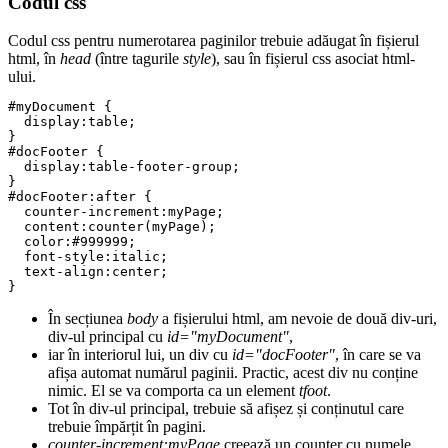
Codul css
Codul css pentru numerotarea paginilor trebuie adăugat în fișierul
html, în
head
(între tagurile
style
), sau în fișierul css asociat html-
ului.
#myDocument {

  display:table; 

}

#docFooter {

  display:table-footer-group;

}

#docFooter:after {

  counter-increment:myPage;

  content:counter(myPage);

  color:#999999;

  font-style:italic; 

  text-align:center;

În secțiunea
body
a fișierului html, am nevoie de două div-uri,
div-ul principal cu
id="myDocument"
,
iar în interiorul lui, un div cu
id="docFooter"
, în care se va
afișa automat numărul paginii. Practic, acest div nu conține
nimic. El se va comporta ca un element
tfoot
.
Tot în div-ul principal, trebuie să afișez și conținutul care
trebuie împărțit în pagini.
counter-increment:myPage
creează un counter cu numele