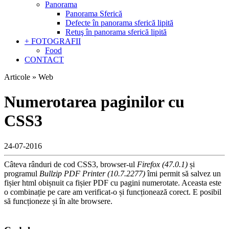
Panorama
Panorama Sferică
Defecte în panorama sferică lipită
Retuş în panorama sferică lipită
+ FOTOGRAFII
Food
CONTACT
Articole » Web
Numerotarea paginilor cu
CSS3
24-07-2016
Câteva rânduri de cod CSS3, browser-ul
Firefox (47.0.1)
și
programul
Bullzip PDF Printer (10.7.2277)
îmi permit să salvez un
fișier html obișnuit ca fișier PDF cu pagini numerotate. Aceasta este
o combinație pe care am verificat-o și funcționează corect. E posibil
să funcționeze și în alte browsere.