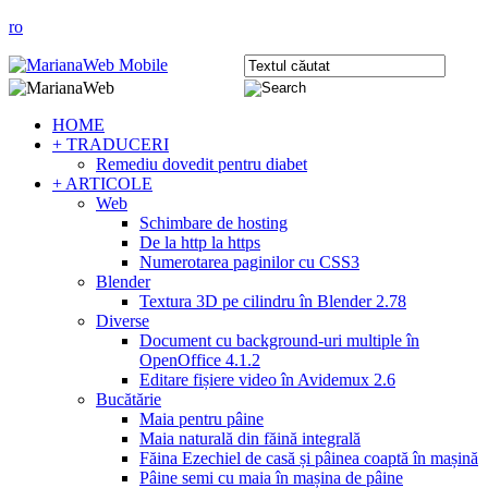
ro
HOME
+ TRADUCERI
Remediu dovedit pentru diabet
+ ARTICOLE
Web
Schimbare de hosting
De la http la https
Numerotarea paginilor cu CSS3
Blender
Textura 3D pe cilindru în Blender 2.78
Diverse
Document cu background-uri multiple în
OpenOffice 4.1.2
Editare fișiere video în Avidemux 2.6
Bucătărie
Maia pentru pâine
Maia naturală din făină integrală
Făina Ezechiel de casă și pâinea coaptă în mașină
Pâine semi cu maia în mașina de pâine